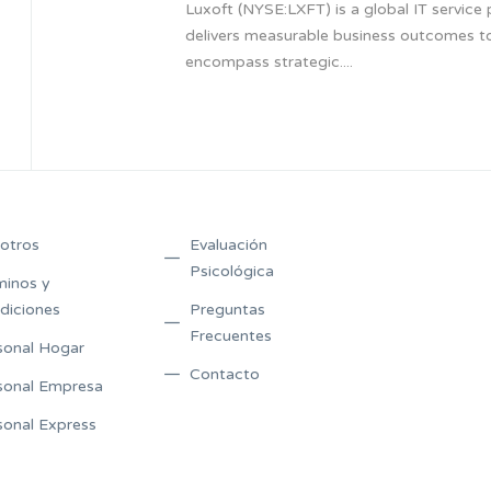
Luxoft (NYSE:LXFT) is a global IT service 
delivers measurable business outcomes to
encompass strategic....
otros
Evaluación
Psicológica
minos y
diciones
Preguntas
Frecuentes
sonal Hogar
Contacto
sonal Empresa
sonal Express