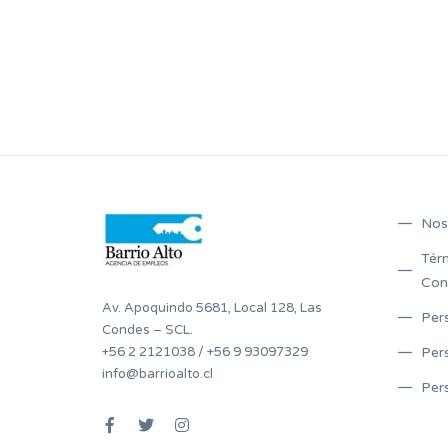
Nos
Tér
Con
Av. Apoquindo 5681, Local 128, Las
Per
Condes – SCL.
+56 2 2121038
/
+56 9 93097329
Per
info@barrioalto.cl
Per