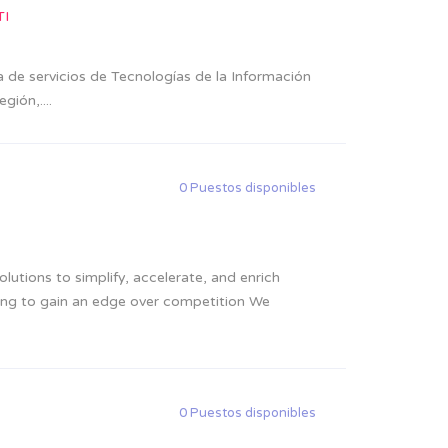
TI
 de servicios de Tecnologías de la Información
gión,....
0 Puestos disponibles
lutions to simplify, accelerate, and enrich
king to gain an edge over competition We
0 Puestos disponibles