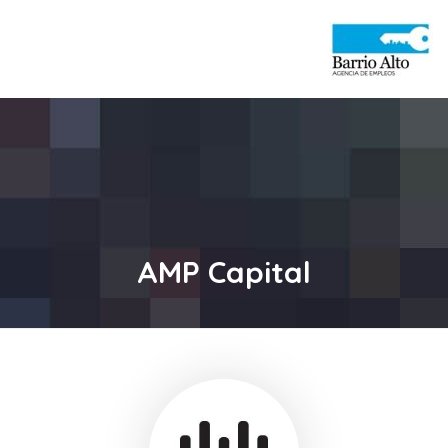
and
ld
nu
AMP Capital